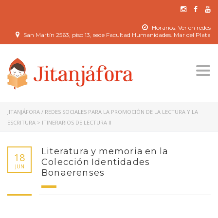
Horarios: Ver en redes
San Martín 2563, piso 13, sede Facultad Humanidades. Mar del Plata
Togg
navi
JITANJÁFORA / REDES SOCIALES PARA LA PROMOCIÓN DE LA LECTURA Y LA
ESCRITURA
>
ITINERARIOS DE LECTURA II
Literatura y memoria en la
18
Colección Identidades
JUN
Bonaerenses