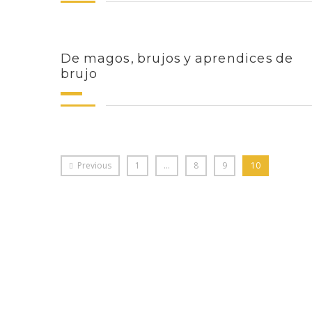
De magos, brujos y aprendices de
brujo
Previous
1
…
8
9
10