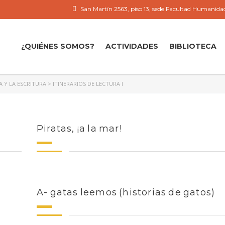
San Martín 2563, piso 13, sede Facultad Humanidad
¿QUIÉNES SOMOS?
ACTIVIDADES
BIBLIOTECA
A Y LA ESCRITURA
>
ITINERARIOS DE LECTURA I
Piratas, ¡a la mar!
A- gatas leemos (historias de gatos)