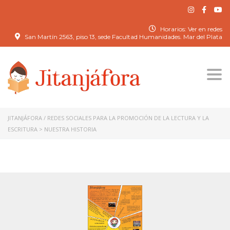
Horarios: Ver en redes
San Martín 2563, piso 13, sede Facultad Humanidades. Mar del Plata
Togg
navi
JITANJÁFORA / REDES SOCIALES PARA LA PROMOCIÓN DE LA LECTURA Y LA
ESCRITURA
>
NUESTRA HISTORIA