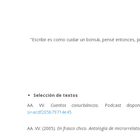
“Escribir es como cuidar un bonsái, pensé entonces, p
Selección de textos
AA. VV.
Cuentos conurbánicos.
Podcast disponi
si=acdf205b79714e45
AA. VV. (2005).
En frasco chico. Antología de microrrelat