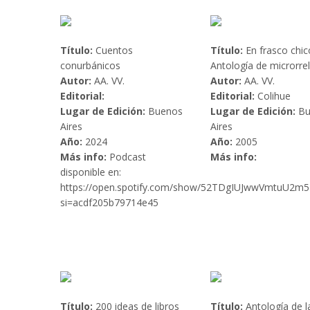
Título:
Cuentos
Título:
En frasco chic
conurbánicos
Antología de microrre
Autor:
AA. VV.
Autor:
AA. VV.
Editorial:
Editorial:
Colihue
Lugar de Edición:
Buenos
Lugar de Edición:
Bu
Aires
Aires
Año:
2024
Año:
2005
Más info:
Podcast
Más info:
disponible en:
https://open.spotify.com/show/52TDgIUJwwVmtuU2m
si=acdf205b79714e45
Título:
200 ideas de libros
Título:
Antología de l