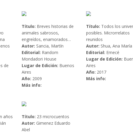
Título:
Breves historias de
Título:
Todos los unive
vo
animales sabrosos,
posibles. Microrrelatos
na
engreídos, enamorados…
reunidos
enos
Autor:
Sancia, Martín
Autor:
Shua, Ana María
Editorial:
Random
Editorial:
Emecé
Mondadori House
Lugar de Edición:
Bue
es de
Lugar de Edición:
Buenos
Aires
Aires
Año:
2017
Año:
2009
Más info:
Más info:
en años
Título:
23 microcuentos
ián
Autor:
Gimenez Eduardo
Abel