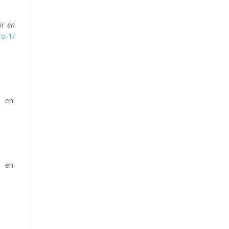
ir en
ro-1/
 en:
 en: