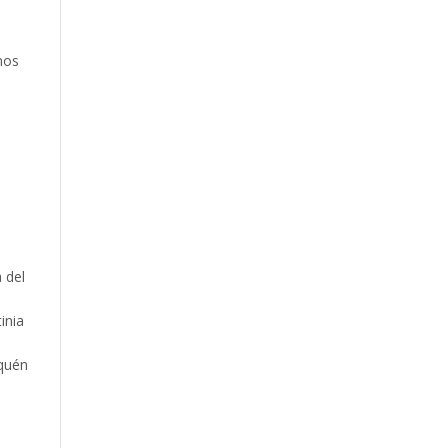
nos
 del
inia
quén