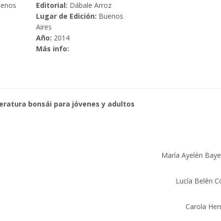
enos
Editorial:
Dábale Arroz
Lugar de Edición:
Buenos
Aires
Año:
2014
Más info:
iteratura bonsái para jóvenes y adultos
María Ayelén Bay
Lucía Belén 
Carola He