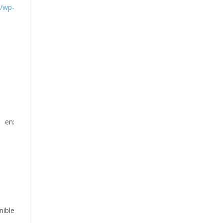
g/wp-
e en:
ible