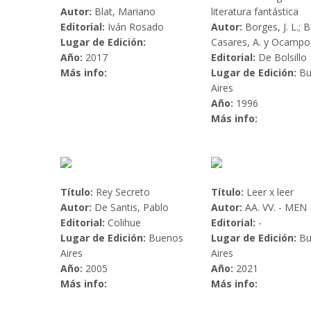
Autor:
Blat, Mariano
literatura fantástica
Editorial:
Iván Rosado
Autor:
Borges, J. L.; B
Lugar de Edición:
Casares, A. y Ocampo,
Año:
2017
Editorial:
De Bolsillo
Más info:
Lugar de Edición:
Bu
Aires
Año:
1996
Más info:
Título:
Rey Secreto
Título:
Leer x leer
Autor:
De Santis, Pablo
Autor:
AA. VV. - MEN
Editorial:
Colihue
Editorial:
-
Lugar de Edición:
Buenos
Lugar de Edición:
Bu
Aires
Aires
Año:
2005
Año:
2021
Más info:
Más info: