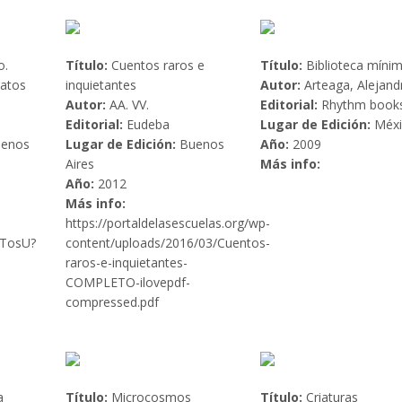
o.
Título:
Cuentos raros e
Título:
Biblioteca míni
latos
inquietantes
Autor:
Arteaga, Alejand
Autor:
AA. VV.
Editorial:
Rhythm book
Editorial:
Eudeba
Lugar de Edición:
Méxi
enos
Lugar de Edición:
Buenos
Año:
2009
Aires
Más info:
Año:
2012
Más info:
https://portaldelasescuelas.org/wp-
5TosU?
content/uploads/2016/03/Cuentos-
raros-e-inquietantes-
COMPLETO-ilovepdf-
compressed.pdf
a
Título:
Microcosmos
Título:
Criaturas