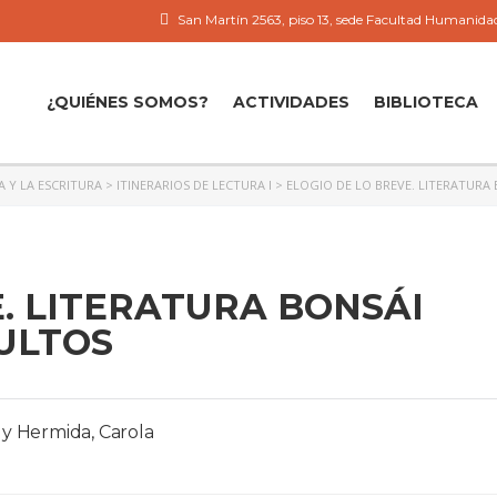
San Martín 2563, piso 13, sede Facultad Humanidad
¿QUIÉNES SOMOS?
ACTIVIDADES
BIBLIOTECA
A Y LA ESCRITURA
>
ITINERARIOS DE LECTURA I
>
ELOGIO DE LO BREVE. LITERATURA
E. LITERATURA BONSÁI
ULTOS
 y Hermida, Carola