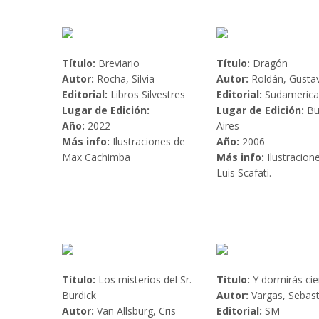
Título:
Breviario
Título:
Dragón
Autor:
Rocha, Silvia
Autor:
Roldán, Gusta
Editorial:
Libros Silvestres
Editorial:
Sudamerica
Lugar de Edición:
Lugar de Edición:
Bu
Año:
2022
Aires
Más info:
Ilustraciones de
Año:
2006
Max Cachimba
Más info:
Ilustracion
Luis Scafati.
Título:
Los misterios del Sr.
Título:
Y dormirás ci
Burdick
Autor:
Vargas, Sebast
Autor:
Van Allsburg, Cris
Editorial:
SM