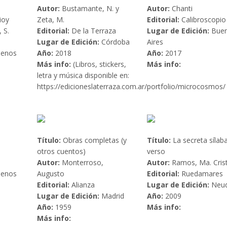
Autor:
Bustamante, N. y
Autor:
Chanti
ioy
Zeta, M.
Editorial:
Calibroscopio
 S.
Editorial:
De la Terraza
Lugar de Edición:
Bue
Lugar de Edición:
Córdoba
Aires
enos
Año:
2018
Año:
2017
Más info:
(Libros, stickers,
Más info:
letra y música disponible en:
https://edicioneslaterraza.com.ar/portfolio/microcosmos/
Título:
Obras completas (y
Título:
La secreta sílaba
otros cuentos)
verso
Autor:
Monterroso,
Autor:
Ramos, Ma. Crist
enos
Augusto
Editorial:
Ruedamares
Editorial:
Alianza
Lugar de Edición:
Neu
Lugar de Edición:
Madrid
Año:
2009
Año:
1959
Más info:
Más info: