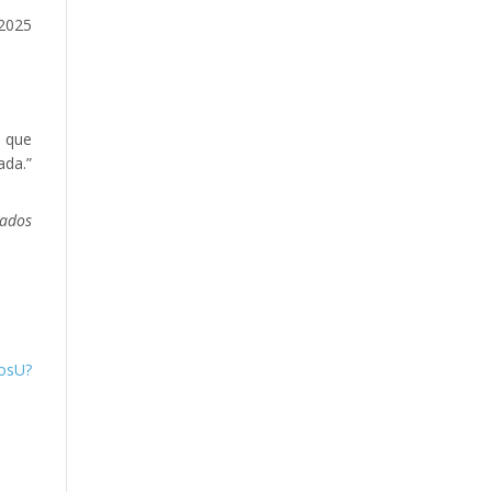
2025
a que
ada.”
rados
osU?