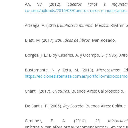
AA. VV. (2012).
Cuentos raros e inquiet
content/uploads/2016/03/Cuentos-raros-e-inquietant
Arteaga, A. (2019).
Biblioteca mínima.
México: Rhythm b
Blatt, M. (2017).
200 ideas de libros
. Ivan Rosado.
Borges, J. L.; Bioy Casares, A. y Ocampo, S. (1996).
Anto
Bustamante, N. y Zeta, M. (2018).
Microcosmos.
Ed
https://edicioneslaterraza.com.ar/portfolio/microcosmo
Chanti. (2017).
Criaturas.
Buenos Aires: Calibroscopio.
De Santis, P. (2005).
Rey Secreto
. Buenos Aires: Colihue.
Gimenez, E. A. (2014).
23 microcue
en:https://jitanjafora.org.ar/recomendacion/23-microc