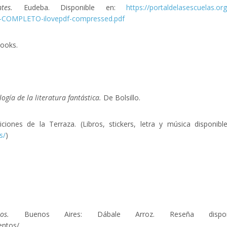
antes.
Eudeba. Disponible en:
https://portaldelasescuelas.or
es-COMPLETO-ilovepdf-compressed.pdf
ooks.
logía de la literatura fantástica.
De Bolsillo.
iciones de la Terraza. (Libros, stickers, letra y música disponibl
s/
)
ntos.
Buenos Aires: Dábale Arroz. Reseña dispon
uentos/