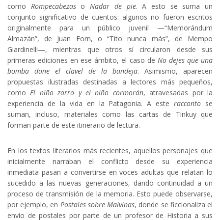
como
Rompecabezas
o
Nadar de pie
. A esto se suma un
conjunto significativo de cuentos: algunos no fueron escritos
originalmente para un público juvenil —“Memorándum
Almazán”, de Juan Forn, o “Tito nunca más”, de Mempo
Giardinelli—, mientras que otros sí circularon desde sus
primeras ediciones en ese ámbito, el caso de
No dejes que una
bomba dañe el clavel de la bandeja
. Asimismo, aparecen
propuestas ilustradas destinadas a lectores más pequeños,
como
El niño zorro y el niño cormorán
, atravesadas por la
experiencia de la vida en la Patagonia. A este
racconto
se
suman, incluso, materiales como las cartas de Tinkuy que
forman parte de este itinerario de lectura.
En los textos literarios más recientes, aquellos personajes que
inicialmente narraban el conflicto desde su experiencia
inmediata pasan a convertirse en voces adultas que relatan lo
sucedido a las nuevas generaciones, dando continuidad a un
proceso de transmisión de la memoria. Esto puede observarse,
por ejemplo, en
Postales sobre Malvinas
, donde se ficcionaliza el
envío de postales por parte de un profesor de Historia a sus