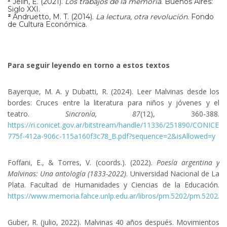
¹
Jelin, E. (2021).
Los trabajos de la memoria
. Buenos Aires:
Siglo XXI.
²
Andruetto, M. T. (2014).
La lectura, otra revolución
. Fondo
de Cultura Económica.
Para seguir leyendo en torno a estos textos
Bayerque, M. A. y Dubatti, R. (2024). Leer Malvinas desde los
bordes: Cruces entre la literatura para niños y jóvenes y el
teatro.
Sincronía, 87
(12), 360-388.
https://ri.conicet.gov.ar/bitstream/handle/11336/251890/CONICET_
775f-412a-906c-115a160f3c78_B.pdf?sequence=2&isAllowed=y
Foffani, E., & Torres, V. (coords.). (2022).
Poesía argentina y
Malvinas: Una antología (1833-2022)
. Universidad Nacional de La
Plata. Facultad de Humanidades y Ciencias de la Educación.
https://www.memoria.fahce.unlp.edu.ar/libros/pm.5202/pm.5202.pd
Guber, R. (julio, 2022). Malvinas 40 años después. Movimientos