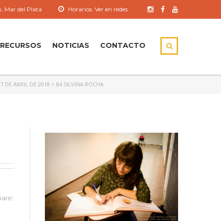
. Mar del Plata
Horarios: Ver en redes
RECURSOS
NOTICIAS
CONTACTO
7 DE ABRIL DE 2018
>
84 SILVINA ROCHA
hare: