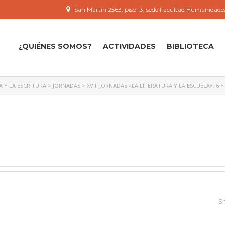
San Martín 2563, piso 13, sede Facultad Humanidades
¿QUIÉNES SOMOS?
ACTIVIDADES
BIBLIOTECA
A Y LA ESCRITURA
>
JORNADAS
>
XVIII JORNADAS «LA LITERATURA Y LA ESCUELA». 6 Y 
S