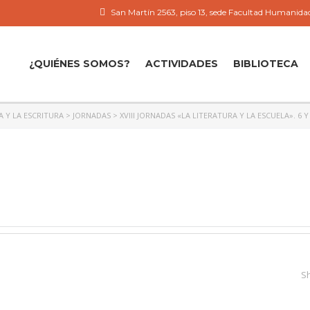
San Martín 2563, piso 13, sede Facultad Humanidad
¿QUIÉNES SOMOS?
ACTIVIDADES
BIBLIOTECA
A Y LA ESCRITURA
>
JORNADAS
>
XVIII JORNADAS «LA LITERATURA Y LA ESCUELA». 6 Y 
S