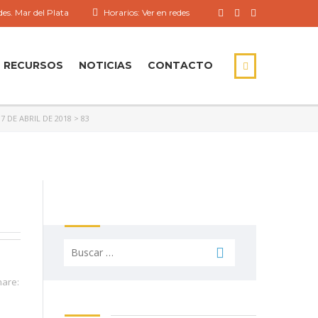
es. Mar del Plata
Horarios: Ver en redes
RECURSOS
NOTICIAS
CONTACTO
7 DE ABRIL DE 2018
>
83
Buscar:
hare: