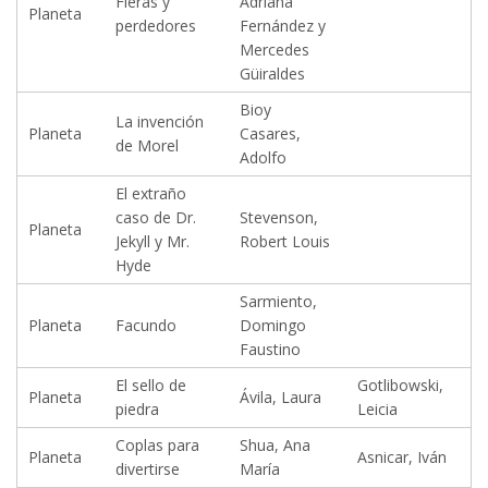
Fieras y
Adriana
Planeta
perdedores
Fernández y
Mercedes
Güiraldes
Bioy
La invención
Planeta
Casares,
de Morel
Adolfo
El extraño
caso de Dr.
Stevenson,
Planeta
Jekyll y Mr.
Robert Louis
Hyde
Sarmiento,
Planeta
Facundo
Domingo
Faustino
El sello de
Gotlibowski,
Planeta
Ávila, Laura
piedra
Leicia
Coplas para
Shua, Ana
Planeta
Asnicar, Iván
divertirse
María