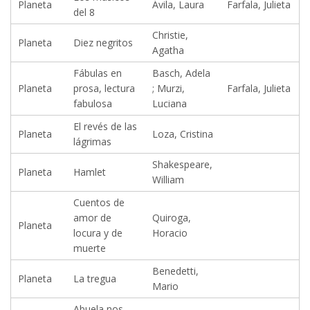
Planeta
Ávila, Laura
Farfala, Julieta
del 8
Christie,
Planeta
Diez negritos
Agatha
Fábulas en
Basch, Adela
Planeta
prosa, lectura
; Murzi,
Farfala, Julieta
fabulosa
Luciana
El revés de las
Planeta
Loza, Cristina
lágrimas
Shakespeare,
Planeta
Hamlet
William
Cuentos de
amor de
Quiroga,
Planeta
locura y de
Horacio
muerte
Benedetti,
Planeta
La tregua
Mario
Abuela nos