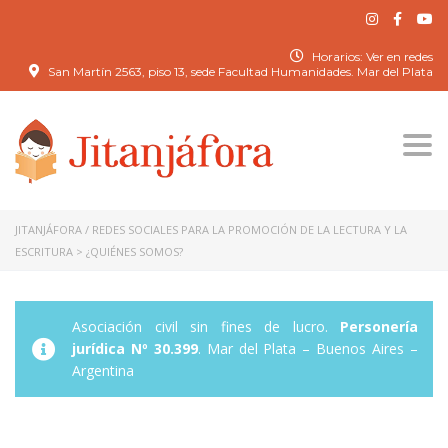
Horarios: Ver en redes
San Martín 2563, piso 13, sede Facultad Humanidades. Mar del Plata
Togg
navi
JITANJÁFORA / REDES SOCIALES PARA LA PROMOCIÓN DE LA LECTURA Y LA
ESCRITURA
>
¿QUIÉNES SOMOS?
Asociación civil sin fines de lucro.
Personería
jurídica Nº 30.399
. Mar del Plata – Buenos Aires –
Argentina