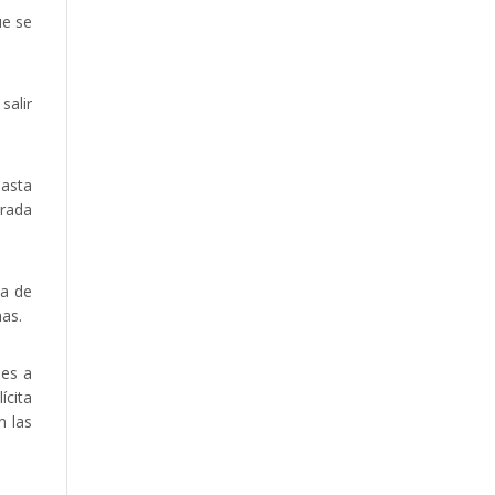
ue se
salir
hasta
rrada
ia de
mas.
nes a
ícita
n las