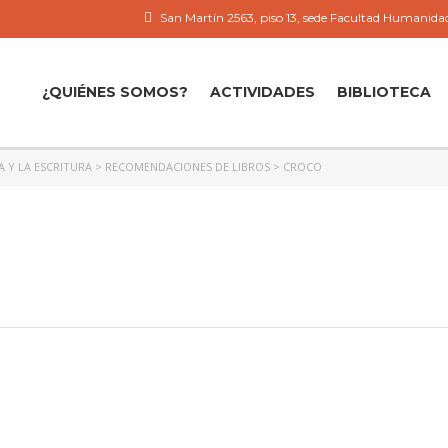
San Martín 2563, piso 13, sede Facultad Humanidad
¿QUIÉNES SOMOS?
ACTIVIDADES
BIBLIOTECA
A Y LA ESCRITURA
>
RECOMENDACIONES DE LIBROS
>
CROCO