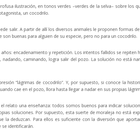
profusa ilustración, en tonos verdes –verdes de la selva– sobre los q
otagonista, un cocodrilo.
de salir. A partir de allí los diversos animales le proponen formas de 
ue son buenas para alguien de su especie, pero no para un cocodrilo.
 años: encadenamiento y repetición. Los intentos fallidos se repiten 
, nadando, caminando, logra salir del pozo. La solución no está na
resión “lágrimas de cocodrilo”. Y, por supuesto, si conoce la histor
, cuando cae en el pozo, llora hasta llegar a nadar en sus propias lágri
n el relato una enseñanza: todos somos buenos para indicar solucio
pias soluciones. Por supuesto, esta suerte de moraleja no está expl
e la deduzcan. Para ellos es suficiente con la diversión que aporta
se identificarán.