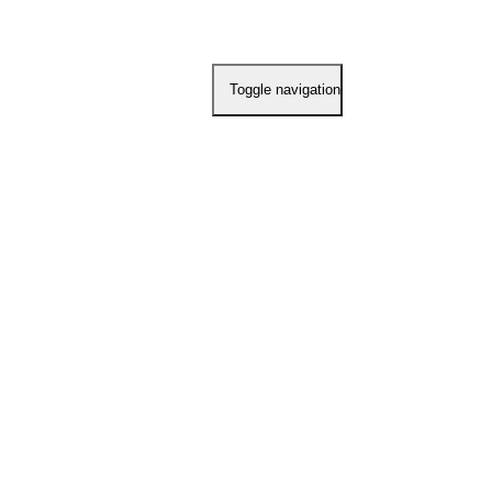
del Plata
Horarios: Ver en redes
Toggle navigation