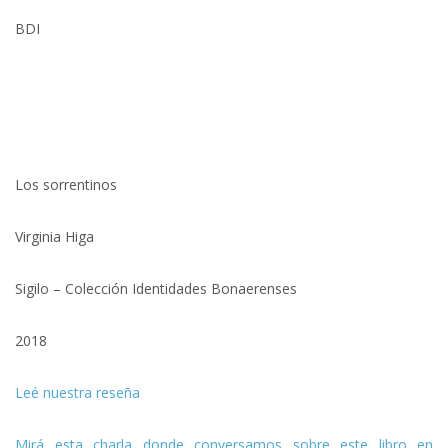
BDI
Los sorrentinos
Virginia Higa
Sigilo – Colección Identidades Bonaerenses
2018
Leé nuestra reseña
Mirá esta charla donde conversamos sobre este libro en